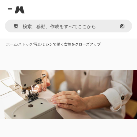
Magnific
Close menu
画像で
ホーム
/
ストック
/
写真
/
ミシンで働く女性をクローズアップ