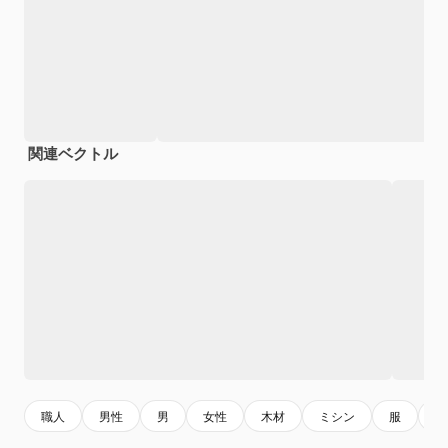
関連ベクトル
職人
男性
男
女性
木材
ミシン
服
仕