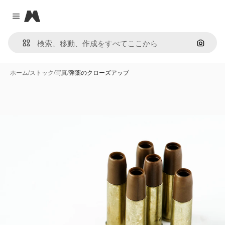
Magnific
Close menu
画像で
ホーム
/
ストック
/
写真
/
弾薬のクローズアップ