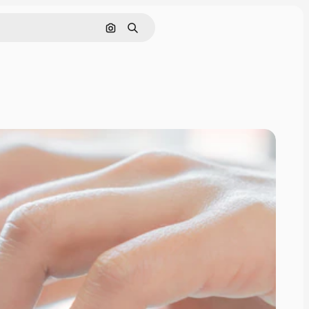
画像で検索
検索