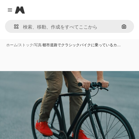
Magnific
Close menu
画像で
ホーム
/
ストック
/
写真
/
都市道路でクラシックバイクに乗っているカ…