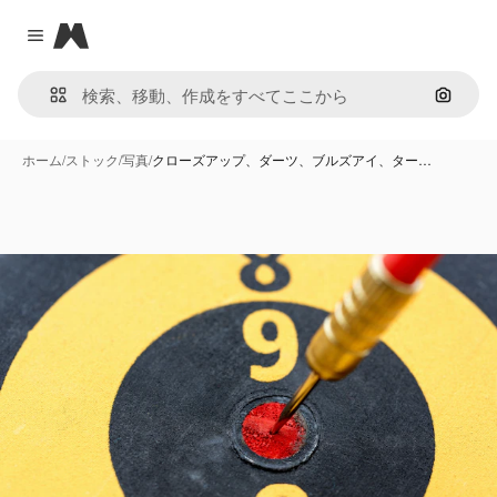
Magnific
Close menu
画像で
ホーム
/
ストック
/
写真
/
クローズアップ、ダーツ、ブルズアイ、ター…