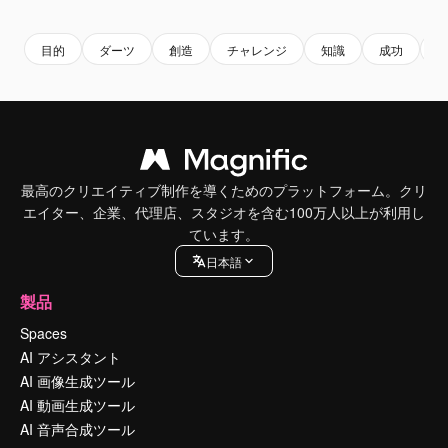
Premium
Premium
Premium
Premium
目的
ダーツ
創造
チャレンジ
知識
成功
最高のクリエイティブ制作を導くためのプラットフォーム。クリ
エイター、企業、代理店、スタジオを含む100万人以上が利用し
ています。
日本語
製品
Spaces
AI アシスタント
AI 画像生成ツール
AI 動画生成ツール
AI 音声合成ツール