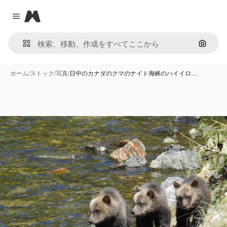
Magnific
Close menu
画像で
ホーム
/
ストック
/
写真
/
日中のカナダのクマのナイト海峡のハイイロ…