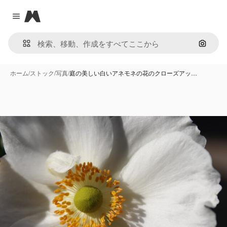
Magnific
Close menu
画像で
ホーム
/
ストック
/
写真
/
庭の美しい白いアネモネの花のクローズアッ…