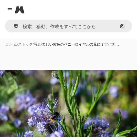
Magnific
Close menu
画像で
ホーム
/
ストック
/
写真
/
美しい紫色のペニーロイヤルの花にミツバチ…