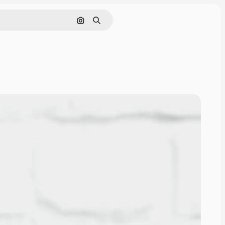
画像で検索
検索