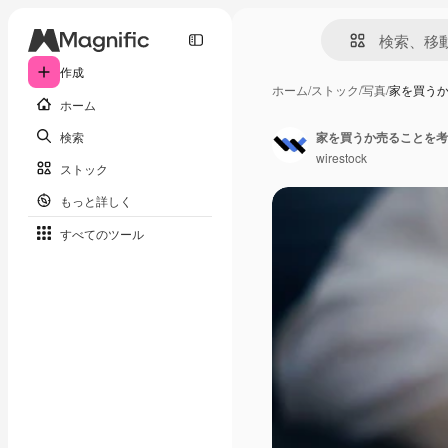
作成
ホーム
/
ストック
/
写真
/
家を買う
ホーム
検索
家を買うか売ることを考
wirestock
ストック
もっと詳しく
すべてのツール