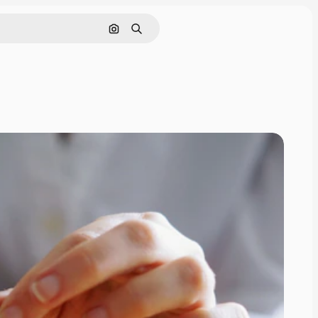
画像で検索
検索