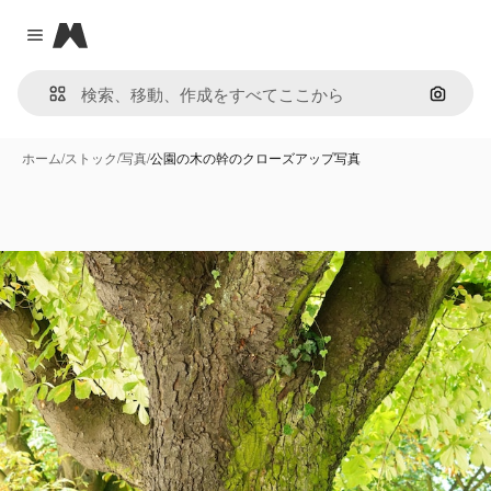
Magnific
Close menu
画像で
ホーム
/
ストック
/
写真
/
公園の木の幹のクローズアップ写真