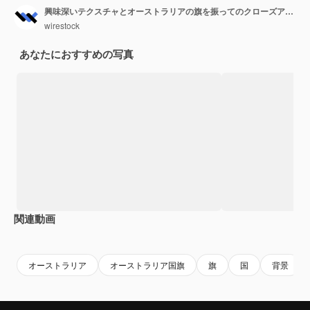
興味深いテクスチャとオーストラリアの旗を振ってのクローズアップショット
wirestock
あなたにおすすめの写真
関連動画
Premium
Premium
AIによって生成されました。
オーストラリア
オーストラリア国旗
旗
国
背景