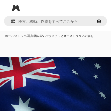
Magnific
Close menu
画像で
ホーム
/
ストック
/
写真
/
興味深いテクスチャとオーストラリアの旗を…