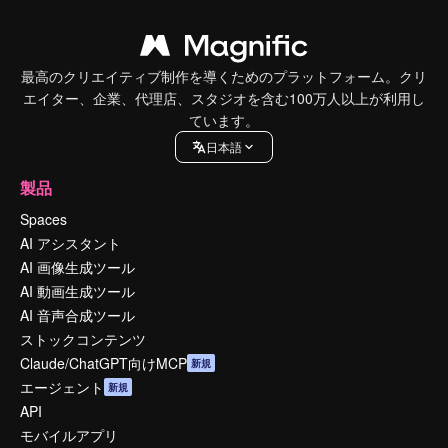
最高のクリエイティブ制作を導くためのプラットフォーム。クリ
エイター、企業、代理店、スタジオを含む100万人以上が利用し
ています。
日本語
製品
Spaces
AI アシスタント
AI 画像生成ツール
AI 動画生成ツール
AI 音声合成ツール
ストックコンテンツ
Claude/ChatGPT向けMCP
新規
エージェント
新規
API
モバイルアプリ