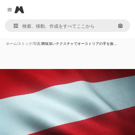
Magnific
Close menu
画像で
ホーム
/
ストック
/
写真
/
興味深いテクスチャでオーストリアの手を振…