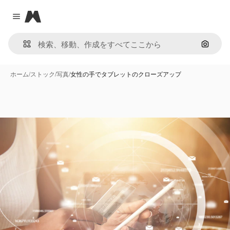
Magnific
Close menu
画像で
ホーム
/
ストック
/
写真
/
女性の手でタブレットのクローズアップ