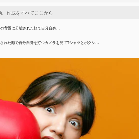
色の背景に分離された顔で自分自身…
オレンジ色の背景に分離された顔で自分自身を打つカメラを見てTシャツとボクシンググローブを身に着けている怖い若いスポーティな女性のクローズアップビュー