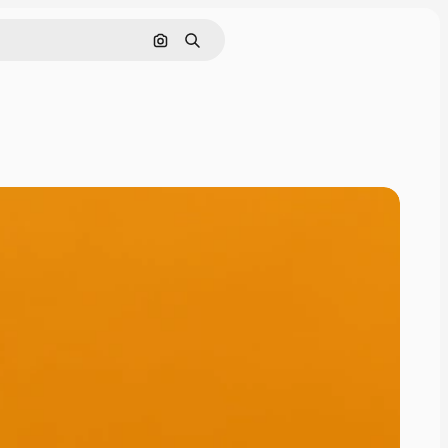
画像で検索
検索