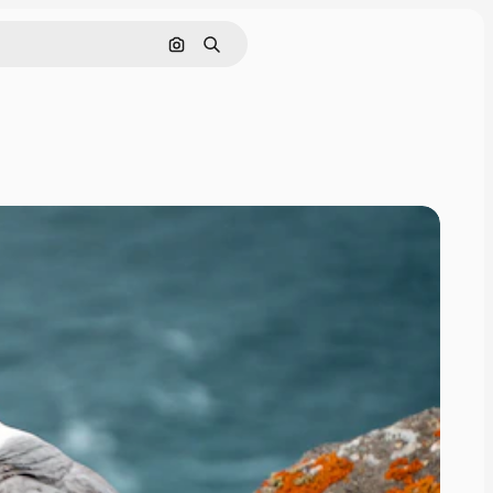
画像で検索
検索