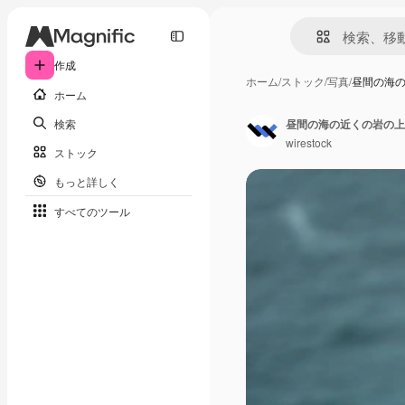
作成
ホーム
/
ストック
/
写真
/
昼間の海
ホーム
検索
昼間の海の近くの岩の上
wirestock
ストック
もっと詳しく
すべてのツール