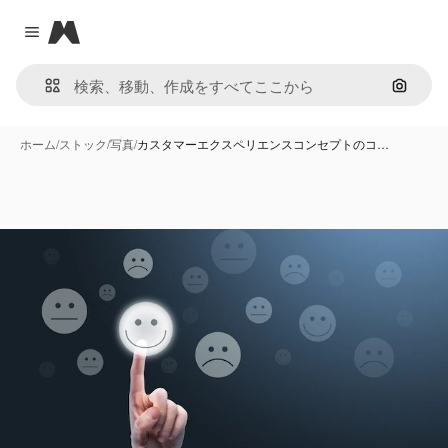
Magnific
Close menu
画像で
ホーム
/
ストック
/
写真
/
カスタマーエクスペリエンスコンセプトのコ…