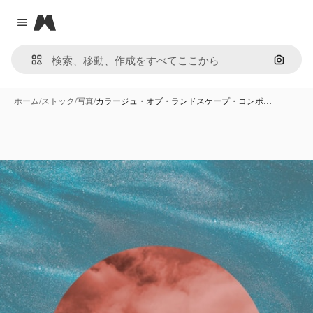
Magnific
Close menu
画像で
ホーム
/
ストック
/
写真
/
カラージュ・オブ・ランドスケープ・コンポ…