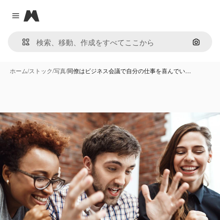
Magnific
Close menu
画像で
ホーム
/
ストック
/
写真
/
同僚はビジネス会議で自分の仕事を喜んでい…