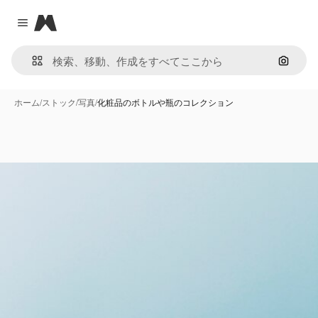
Magnific
Close menu
画像で
ホーム
/
ストック
/
写真
/
化粧品のボトルや瓶のコレクション