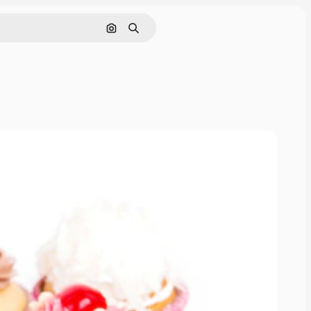
画像で検索
検索