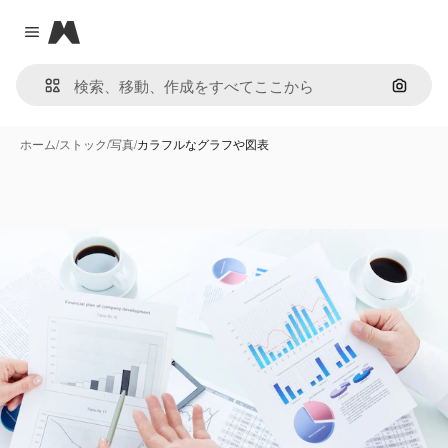
Magnific
Close menu
画像で
ホーム
/
ストック
/
写真
/
カラフルなグラフや図表