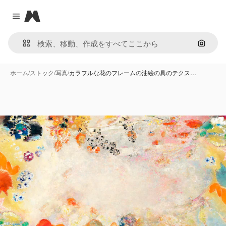
Magnific
Close menu
画像で
ホーム
/
ストック
/
写真
/
カラフルな花のフレームの油絵の具のテクス…