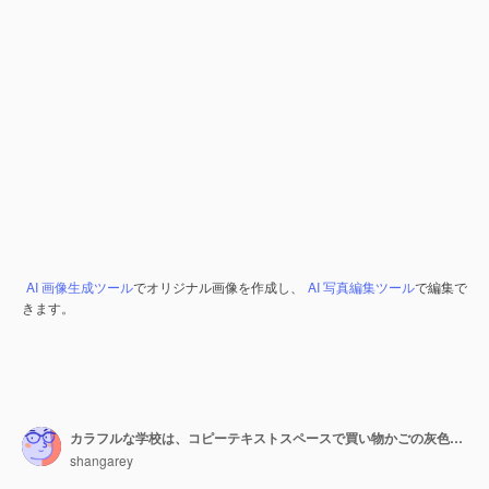
AI 画像生成ツール
でオリジナル画像を作成し、
AI 写真編集ツール
で編集で
きます。
カラフルな学校は、コピーテキストスペースで買い物かごの灰色の壁を提供します。カラフルな本のスタックはフレームグラスをカバーしています。新しい学年のために学校に戻るという概念。
shangarey