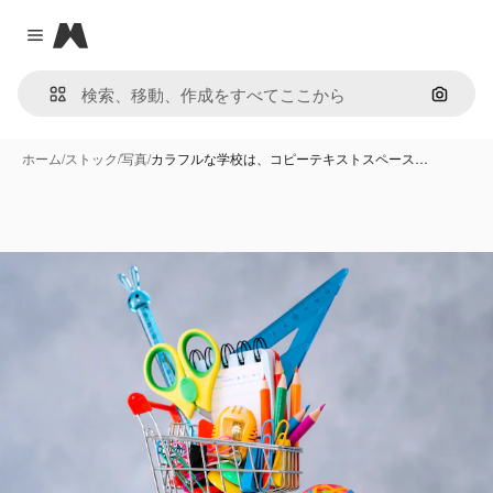
Magnific
Close menu
画像で
ホーム
/
ストック
/
写真
/
カラフルな学校は、コピーテキストスペース…