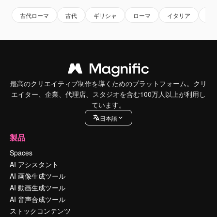
古代ローマ
古代
ギリシャ
ローマ
イタリア
古
最高のクリエイティブ制作を導くためのプラットフォーム。クリ
エイター、企業、代理店、スタジオを含む100万人以上が利用し
ています。
日本語
製品
Spaces
AI アシスタント
AI 画像生成ツール
AI 動画生成ツール
AI 音声合成ツール
ストックコンテンツ