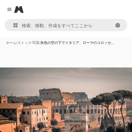
Magnific
Close menu
画像で
ホーム
/
ストック
/
写真
/
灰色の空の下でイタリア、ローマのコロッセ…