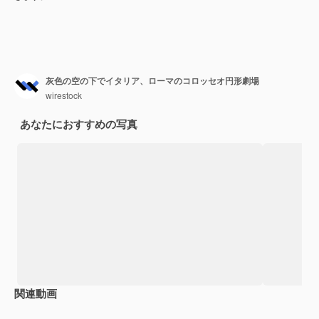
灰色の空の下でイタリア、ローマのコロッセオ円形劇場
wirestock
あなたにおすすめの写真
関連動画
Premium
Premium
Premium
Premium