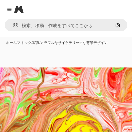
Magnific
Close menu
画像で
ホーム
/
ストック
/
写真
/
カラフルなサイケデリックな背景デザイン