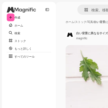
作成
ホーム
/
ストック
/
写真
/
白い背景
ホーム
検索
白い背景に異なるサイズ
magnific
ストック
もっと詳しく
すべてのツール