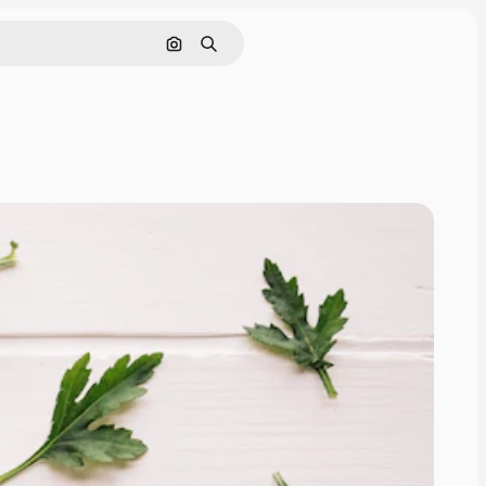
画像で検索
検索