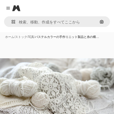
Magnific
Close menu
画像で
ホーム
/
ストック
/
写真
/
パステルカラーの手作りニット製品と糸の構…