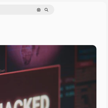
画像で検索
検索