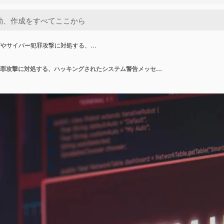
グやサイバー犯罪攻撃に対処する、…
ハッキングやサイバー犯罪攻撃に対処する、ハッキングされたシステム警告メッセージが画面上に点滅するコンピューターモニター。セキュリティ侵害の警告とマルウェアの脅威を表示します。閉じる。