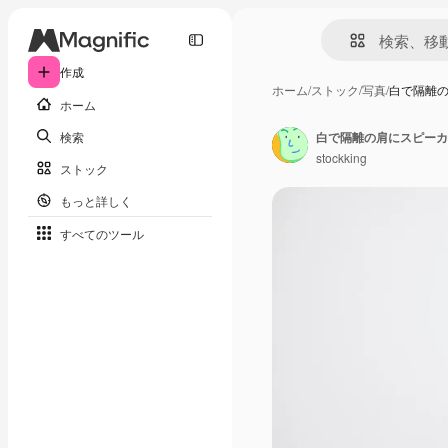
作成
ホーム
/
ストック
/
写真
/
白で隔離
ホーム
検索
stockking
ストック
もっと詳しく
すべてのツール