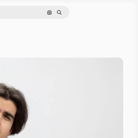
画像で検索
検索