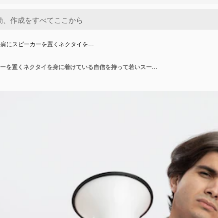
の肩にスピーカーを置くネクタイを…
白で隔離の肩にスピーカーを置くネクタイを身に着けている自信を持って若いスーパーヒーローの男