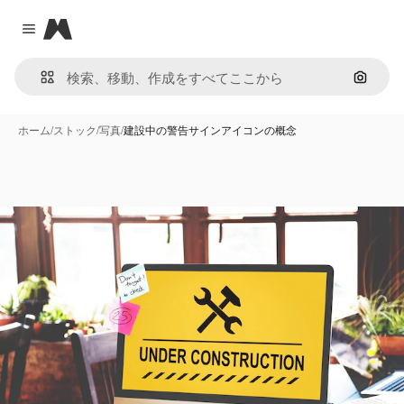
Magnific
Close menu
画像で
ホーム
/
ストック
/
写真
/
建設中の警告サインアイコンの概念