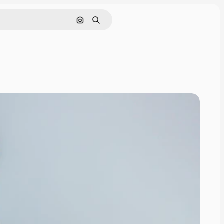
画像で検索
検索