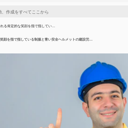
される肯定的な笑顔を指で指してい…
白で隔離される肯定的な笑顔を指で指している制服と青い安全ヘルメットの建設労働者