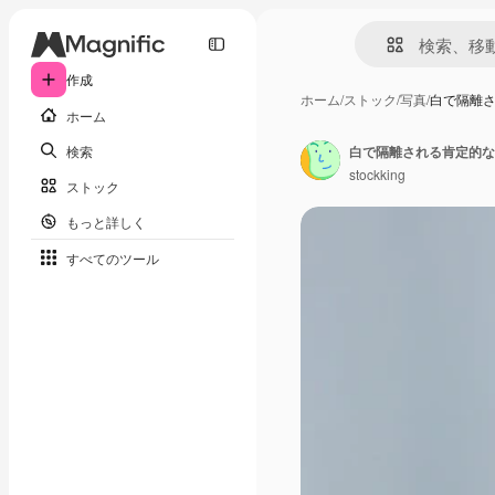
作成
ホーム
/
ストック
/
写真
/
白で隔離
ホーム
検索
stockking
ストック
もっと詳しく
すべてのツール