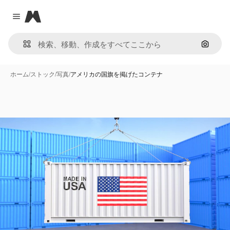
Magnific
Close menu
画像で
ホーム
/
ストック
/
写真
/
アメリカの国旗を掲げたコンテナ