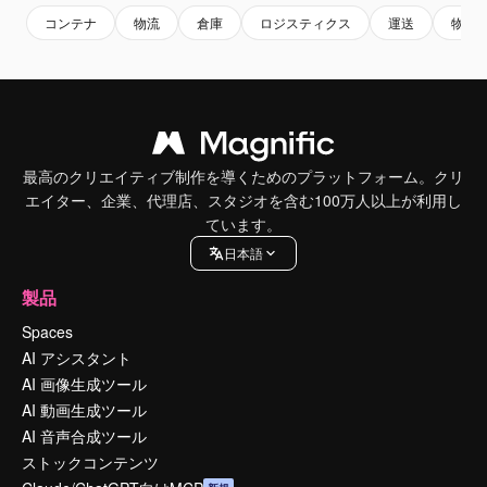
コンテナ
物流
倉庫
ロジスティクス
運送
物流
最高のクリエイティブ制作を導くためのプラットフォーム。クリ
エイター、企業、代理店、スタジオを含む100万人以上が利用し
ています。
日本語
製品
Spaces
AI アシスタント
AI 画像生成ツール
AI 動画生成ツール
AI 音声合成ツール
ストックコンテンツ