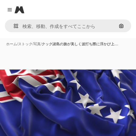
Magnific
Close menu
画像で
ホーム
/
ストック
/
写真
/
クック諸島の旗が美しく波打ち際に浮かび上…