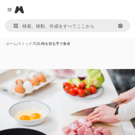
Magnific
Close menu
画像で
ホーム
/
ストック
/
写真
/
肉を切る手で食卓