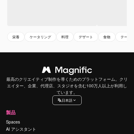
栄養
ケータリング
料理
デザート
食物
テーブ
最高のクリエイティブ制作を導くためのプラットフォーム。クリ
エイター、企業、代理店、スタジオを含む100万人以上が利用し
ています。
日本語
製品
Spaces
AI アシスタント