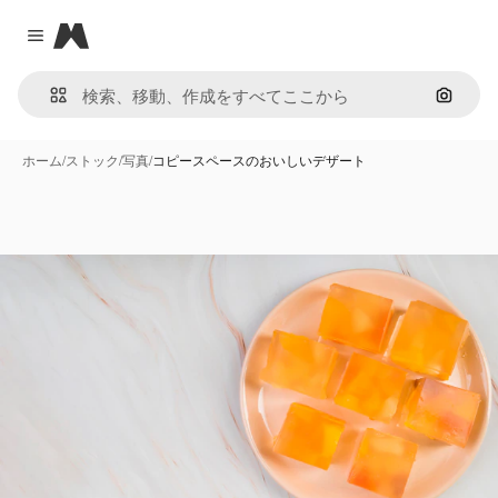
Magnific
Close menu
画像で
ホーム
/
ストック
/
写真
/
コピースペースのおいしいデザート