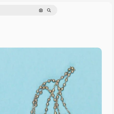
画像で検索
検索