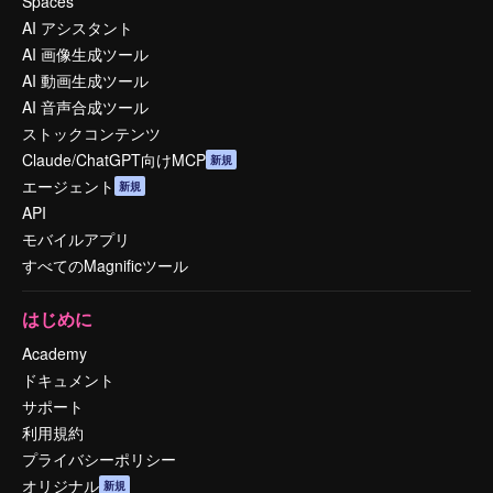
Spaces
AI アシスタント
AI 画像生成ツール
AI 動画生成ツール
AI 音声合成ツール
ストックコンテンツ
Claude/ChatGPT向けMCP
新規
エージェント
新規
API
モバイルアプリ
すべてのMagnificツール
はじめに
Academy
ドキュメント
サポート
利用規約
プライバシーポリシー
オリジナル
新規