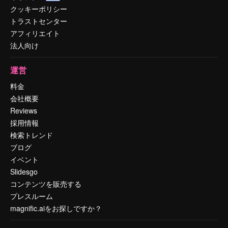
クッキーポリシー
トラストセンター
アフィリエイト
法人向け
運営
料金
会社概要
Reviews
採用情報
検索トレンド
ブログ
イベント
Slidesgo
コンテンツを販売する
プレスルーム
magnific.aiをお探しですか？