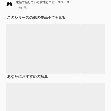
電話で話している女性とコピースペース
magnific
このシリーズの他の作品
全てを見る
あなたにおすすめの写真