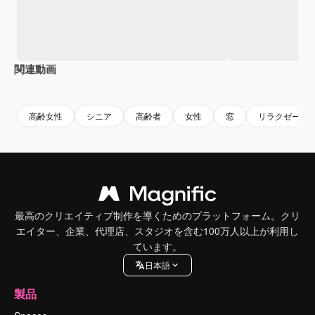
関連動画
Premium
Premium
Premium
Premium
高齢女性
シニア
高齢者
女性
窓
リラクゼーシ
最高のクリエイティブ制作を導くためのプラットフォーム。クリ
エイター、企業、代理店、スタジオを含む100万人以上が利用し
ています。
日本語
製品