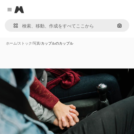
Magnific
Close menu
画像で
ホーム
/
ストック
/
写真
/
カップルのカップル