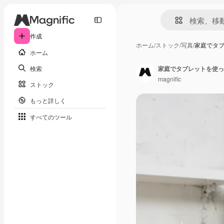
作成
ホーム
/
ストック
/
写真
/
家庭でタ
ホーム
検索
家庭でタブレットを使っ
magnific
ストック
もっと詳しく
すべてのツール