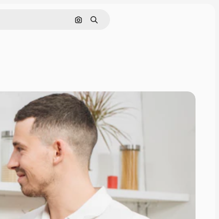
画像で検索
検索