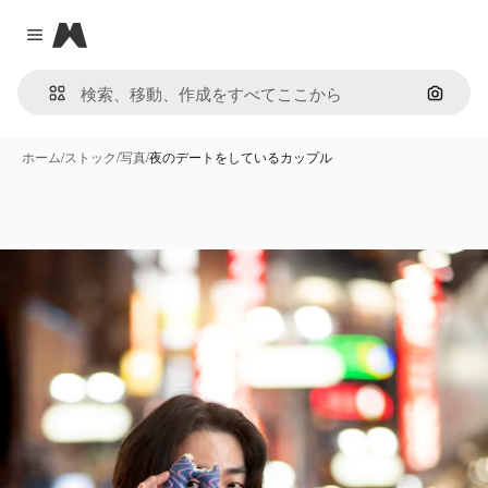
Magnific
Close menu
画像で
ホーム
/
ストック
/
写真
/
夜のデートをしているカップル