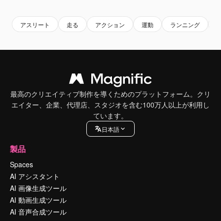
Premium
Premium
Premium
Premium
AIによっ
アスリート
走る
アクション
運動
ランニング
最高のクリエイティブ制作を導くためのプラットフォーム。クリ
エイター、企業、代理店、スタジオを含む100万人以上が利用し
ています。
日本語
製品
Spaces
AI アシスタント
AI 画像生成ツール
AI 動画生成ツール
AI 音声合成ツール