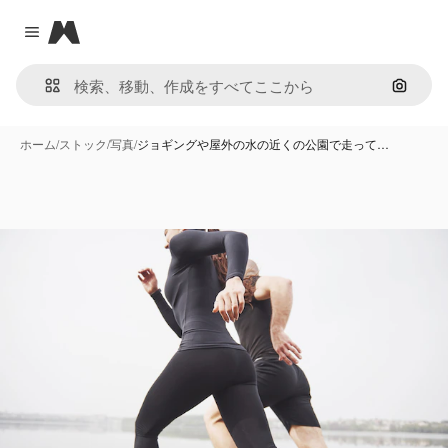
Magnific
Close menu
画像で
ホーム
/
ストック
/
写真
/
ジョギングや屋外の水の近くの公園で走って…