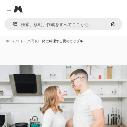
Magnific
Close menu
画像で
ホーム
/
ストック
/
写真
/
一緒に料理する愛のカップル