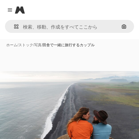
Magnific
Close menu
画像で
ホーム
/
ストック
/
写真
/
田舎で一緒に旅行するカップル