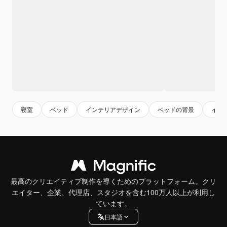
寝室
ベッド
インテリアデザイン
ベッドの背景
イン
最高のクリエイティブ制作を導くためのプラットフォーム。クリ
エイター、企業、代理店、スタジオを含む100万人以上が利用し
ています。
日本語