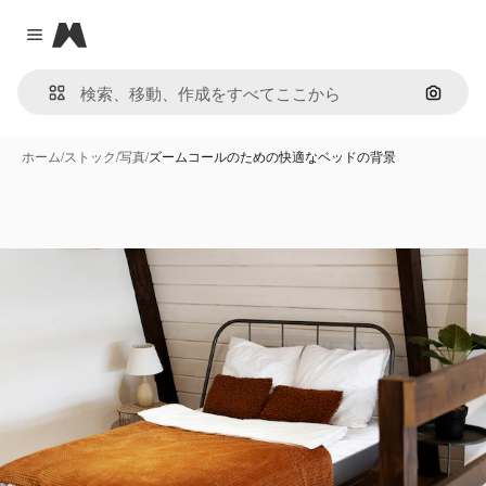
Magnific
Close menu
画像で
ホーム
/
ストック
/
写真
/
ズームコールのための快適なベッドの背景