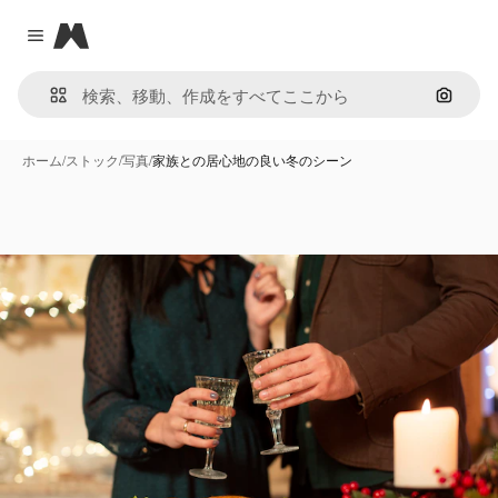
Magnific
Close menu
画像で
ホーム
/
ストック
/
写真
/
家族との居心地の良い冬のシーン