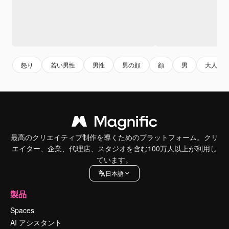
怒り
若い男性
男性
男の顔
顔
男
大人
最高のクリエイティブ制作を導くためのプラットフォーム。クリ
エイター、企業、代理店、スタジオを含む100万人以上が利用し
ています。
日本語
製品
Spaces
AI アシスタント