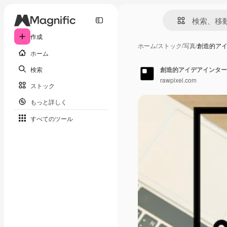
作成
ホーム
/
ストック
/
写真
/
創造的ア
ホーム
検索
創造的アイデアインター
rawpixel.com
ストック
もっと詳しく
すべてのツール