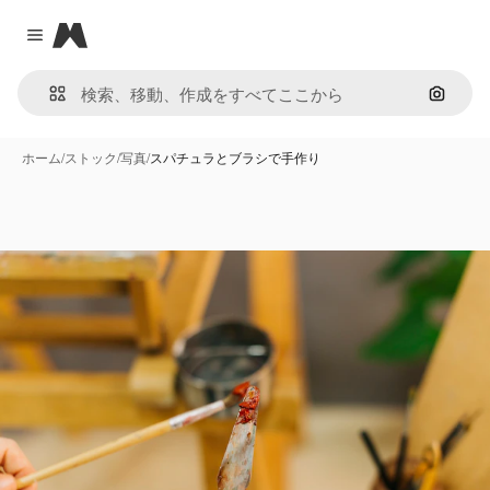
Magnific
Close menu
画像で
ホーム
/
ストック
/
写真
/
スパチュラとブラシで手作り