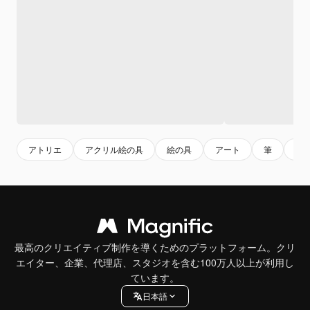
アトリエ
アクリル絵の具
絵の具
アート
筆
女
最高のクリエイティブ制作を導くためのプラットフォーム。クリ
エイター、企業、代理店、スタジオを含む100万人以上が利用し
ています。
日本語