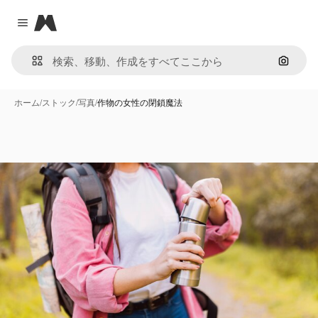
Magnific
Close menu
画像で
ホーム
/
ストック
/
写真
/
作物の女性の閉鎖魔法